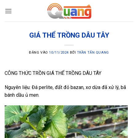
Bỏ
qua
nội
dung
GIÁ THỂ TRỒNG DÂU TÂY
ĐĂNG VÀO
10/11/2024
BỞI
TRẦN TẤN QUANG
CÔNG THỨC TRỒN GIÁ THỂ TRỒNG DÂU TÂY
Nguyên liệu: Đá perlite, đất đỏ bazan, xơ dừa đã xử lý, bã
bánh dầu ủ men.