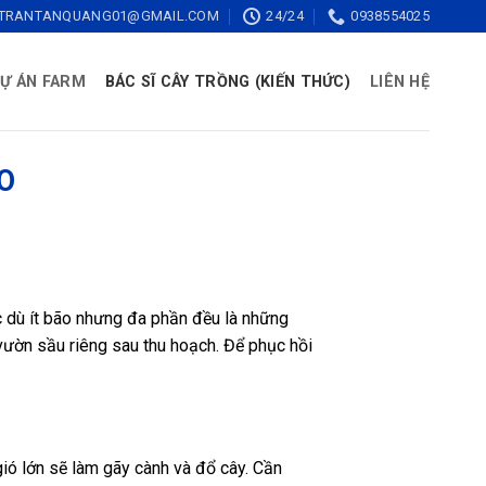
TRANTANQUANG01@GMAIL.COM
24/24
0938554025
Ự ÁN FARM
BÁC SĨ CÂY TRỒNG (KIẾN THỨC)
LIÊN HỆ
O
c dù ít bão nhưng đa phần đều là những
vườn sầu riêng sau thu hoạch. Để phục hồi
ió lớn sẽ làm gãy cành và đổ cây. Cần