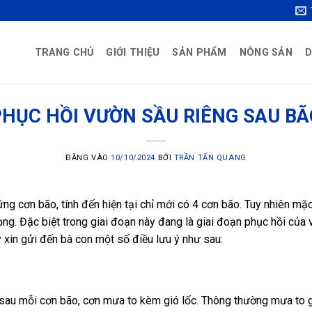
TRANG CHỦ
GIỚI THIỆU
SẢN PHẨM
NÔNG SẢN
D
PHỤC HỒI VƯỜN SẦU RIÊNG SAU BÃ
ĐĂNG VÀO
10/10/2024
BỞI
TRẦN TẤN QUANG
ng cơn bão, tính đến hiện tại chỉ mới có 4 cơn bão. Tuy nhiên mặ
ng. Đặc biệt trong giai đoạn này đang là giai đoạn phục hồi của 
 xin gửi đến bà con một số điều lưu ý như sau:
n sau mỗi cơn bão, cơn mưa to kèm gió lốc. Thông thường mưa to g