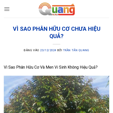
Bỏ
qua
nội
dung
VÌ SAO PHÂN HỮU CƠ CHƯA HIỆU
QUẢ?
ĐĂNG VÀO
23/12/2024
BỞI
TRẦN TẤN QUANG
Vì Sao Phân Hữu Cơ Và Men Vi Sinh Không Hiệu Quả?