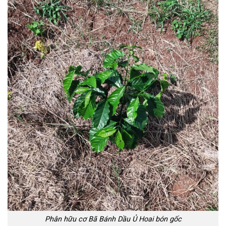
Phân hữu cơ Bã Bánh Dầu Ủ Hoai bón gốc